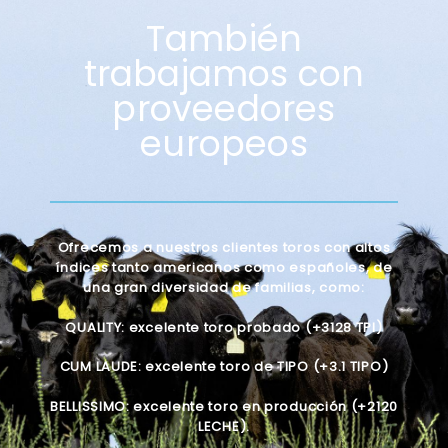
También
trabajamos con
proveedores
europeos
Ofrecemos a nuestros clientes toros con altos
índices tanto americanos como españoles, de
una gran diversidad de familias, como:
QUALITY: excelente toro probado
(+3128 TPI)
CUM LAUDE: excelente toro de TIPO (+3.1 TIPO)
BELLISSIMO: excelente toro en producción (+2120
LECHE)
.